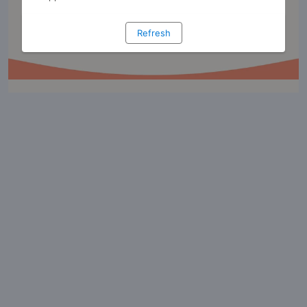
Lähetä
Refresh